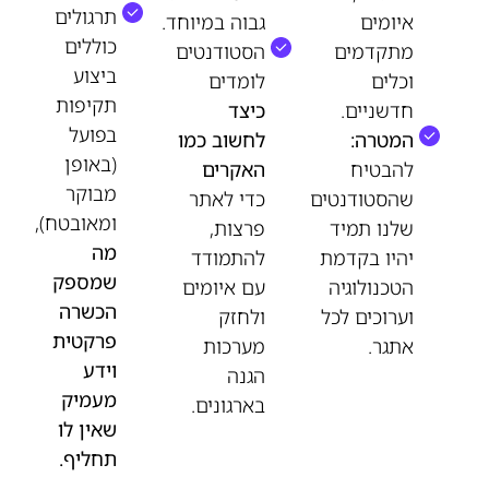
תרגולים
איומים
גבוה במיוחד.
כוללים
מתקדמים
הסטודנטים
ביצוע
וכלים
לומדים
תקיפות
חדשניים.
כיצד
בפועל
המטרה:
לחשוב כמו
(באופן
להבטיח
האקרים
מבוקר
שהסטודנטים
כדי לאתר
ומאובטח),
שלנו תמיד
פרצות,
מה
יהיו בקדמת
להתמודד
שמספק
הטכנולוגיה
עם איומים
הכשרה
וערוכים לכל
ולחזק
פרקטית
אתגר.
מערכות
וידע
הגנה
מעמיק
בארגונים.
שאין לו
תחליף.